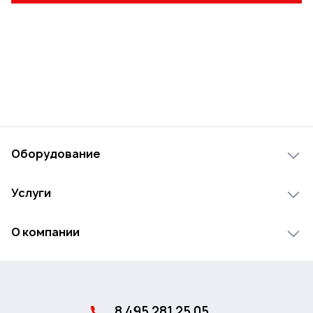
Оборудование
Лесопильное оборудование
Услуги
Деревообрабатывающее оборудование
Инжиниринг
Мебельное оборудование
О компании
Лизинг
Сканер древесины
О компании
Доставка
Переработка отходов
Новости
Сервис и гарантия
Оборудование для обработки алюминиевого профиля
8 495 281 25 05