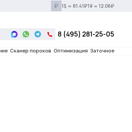
₽
1$ = 81.41₽
1¥ = 12.06₽
8 (495) 281-25-05
ние
Сканер пороков
Оптимизация
Заточное