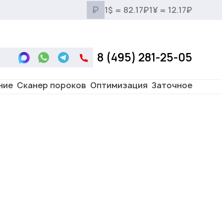
₽
1$ = 82.17₽
1¥ = 12.17₽
8 (495) 281-25-05
ние
Сканер пороков
Оптимизация
Заточное