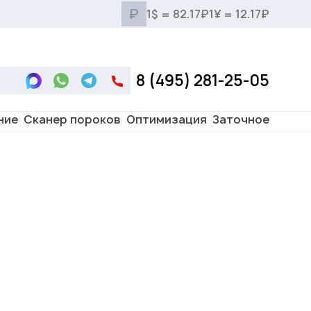
₽
1$ = 82.17₽
1¥ = 12.17₽
8 (495) 281-25-05
ние
Сканер пороков
Оптимизация
Заточное