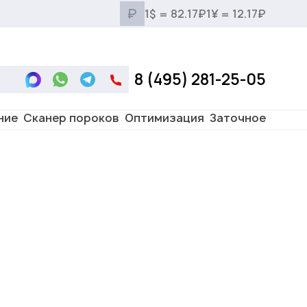
₽
1$ = 82.17₽
1¥ = 12.17₽
8 (495) 281-25-05
ние
Сканер пороков
Оптимизация
Заточное