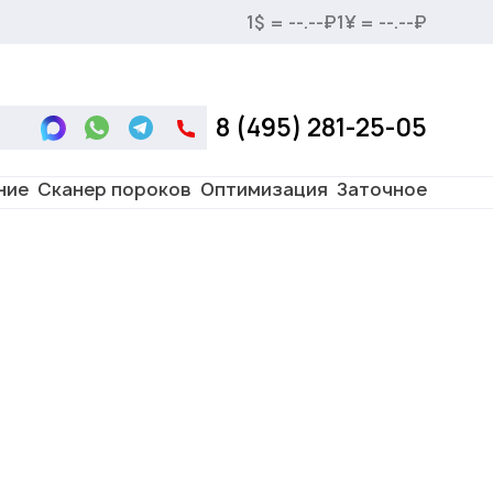
₽
1$ = 81.41₽
1¥ = 12.06₽
8 (495) 281-25-05
ние
Сканер пороков
Оптимизация
Заточное