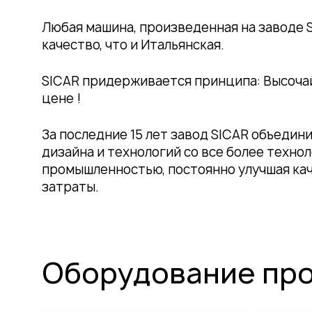
в Китае позволила существенно снизить ц
придерживание завода Европейским регл
качество станков.
На заводе SICAR работает опытная Италь
конструкторов. Они отвечают за операти
проектирование, применяемые технологии
качества на всех этапах производства.
Любая машина, произведенная на заводе S
качество, что и Итальянская.
SICAR придерживается принципа: Высоча
цене !
За последние 15 лет завод SICAR объедин
дизайна и технологий со все более техно
промышленностью, постоянно улучшая ка