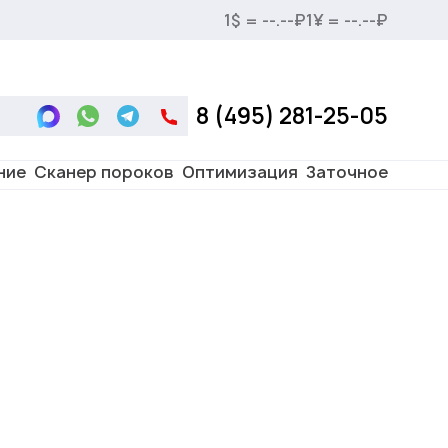
1$ = --.--₽
1¥ = --.--₽
8 (495) 281-25-05
ние
Сканер пороков
Оптимизация
Заточное