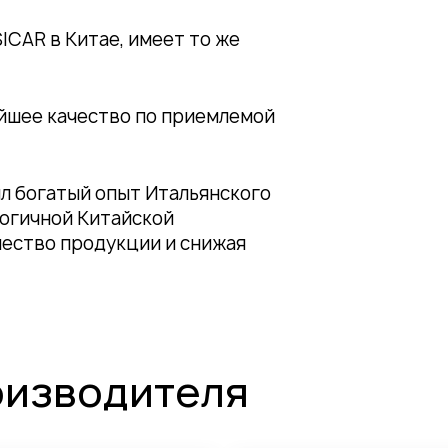
ену на стоимость оборудования, а
аментам, сохранила технологию и
янская команда управленцев и
вное управление,
 производства и за контроль
ICAR в Китае, имеет то же
йшее качество по приемлемой
ил богатый опыт Итальянского
логичной Китайской
чество продукции и снижая