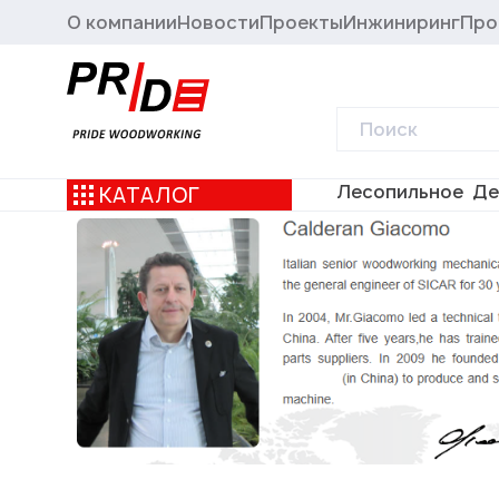
О компании
Новости
Проекты
Инжиниринг
Про
Лесопильное
Де
КАТАЛОГ
Главная
Производители
Sicar
Китай