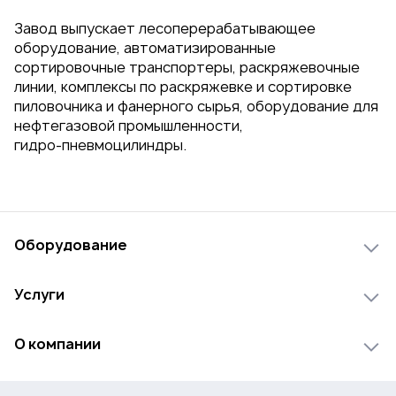
Завод выпускает лесоперерабатывающее
оборудование, автоматизированные
сортировочные транспортеры, раскряжевочные
линии, комплексы по раскряжевке и сортировке
пиловочника и фанерного сырья, оборудование для
нефтегазовой промышленности,
гидро-пневмоцилиндры
.
Оборудование
Лесопильное оборудование
Услуги
Деревообрабатывающее оборудование
Инжиниринг
Мебельное оборудование
О компании
Лизинг
Сканер древесины
О компании
Доставка
Переработка отходов