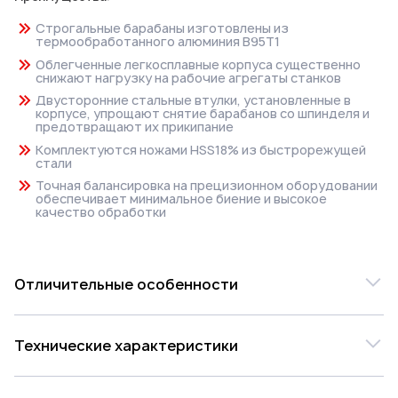
Строгальные барабаны изготовлены из
термообработанного алюминия B95T1
Облегченные легкосплавные корпуса существенно
снижают нагрузку на рабочие агрегаты станков
Двусторонние стальные втулки, установленные в
корпусе, упрощают снятие барабанов со шпинделя и
предотвращают их прикипание
Комплектуются ножами HSS18% из быстрорежущей
стали
Точная балансировка на прецизионном оборудовании
обеспечивает минимальное биение и высокое
качество обработки
Отличительные особенности
Ножевые барабаны предназначены для плоского
Технические характеристики
строгания натуральной древесины твердых и
мягких пород на 4-х сторонних и фрезерных