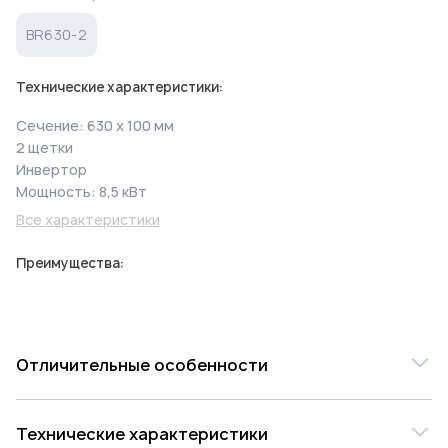
BR630-2
Технические характеристики:
Сечение: 630 х 100 мм
2 щетки
Инвертор
Мощность: 8,5 кВт
Все характеристики
Преимущества:
Отличительные особенности
Для искусственного старения древесины по пласти
Технические характеристики