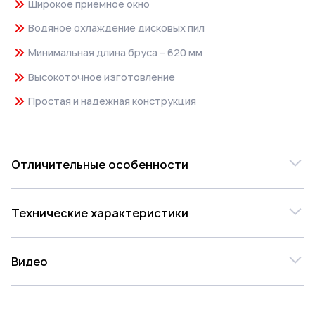
Широкое приемное окно
Водяное охлаждение дисковых пил
Минимальная длина бруса – 620 мм
Высокоточное изготовление
Простая и надежная конструкция
Отличительные особенности
Станок предназначен для обрезки кромок и обзола
Технические характеристики
у необрезной доски, а также для раскрой
необрезной и обрезной доски на заготовки
заданного сечения при механизированной подаче
Модель
ERX 800-70
Видео
4561257
ОБЛАСТЬ ПРИМЕНЕНИЯ:
Цена