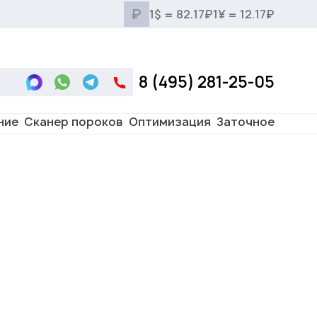
₽
1$ = 82.17₽
1¥ = 12.17₽
8 (495) 281-25-05
ние
Сканер пороков
Оптимизация
Заточное