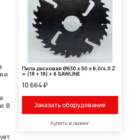
в
Пила дисковая Ø630 х 50 х 6,0/4,0 Z
= (18 + 18) + 6 SAWLINE
я и
10 664 ₽
а
Заказать оборудование
и. В
Купить в лизинг
вует