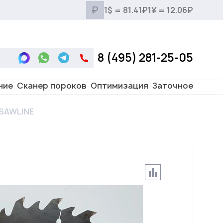
₽
1$ = 81.41₽
1¥ = 12.06₽
8 (495) 281-25-05
ние
Сканер пороков
Оптимизация
Заточное
6 SAWLINE