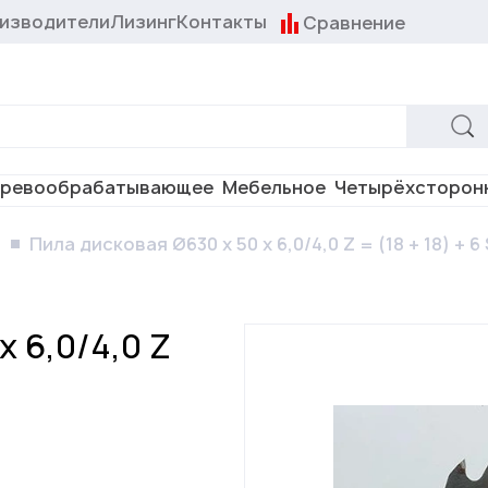
изводители
Лизинг
Контакты
Сравнение
ревообрабатывающее
Мебельное
Четырёхсторон
ы
Пила дисковая Ø630 х 50 х 6,0/4,0 Z = (18 + 18) + 
х 6,0/4,0 Z