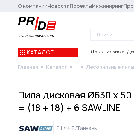
О компании
Новости
Проекты
Инжиниринг
Про
Лесопильное
Де
КАТАЛОГ
...
Главная
Каталог
Лесопильные пил
Пила дисковая Ø630 х 50 
= (18 + 18) + 6 SAWLINE
РФ/КНР/Тайвань