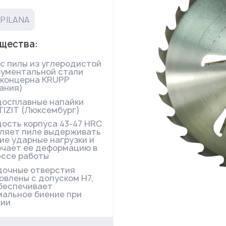
 PILANA
щества:
с пилы из углеродистой
ументальной стали
 концерна KRUPP
ания)
осплавные напайки
IZIT (Люксембург)
ость корпуса 43-47 HRC
ляет пиле выдерживать
ие ударные нагрузки и
чает ее деформацию в
ссе работы
дочные отверстия
овлены с допуском Н7,
беспечивает
альное биение при
нии