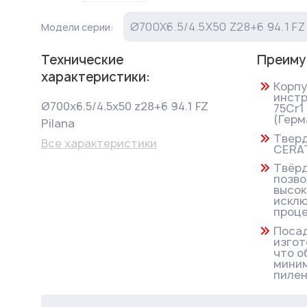
Ø700X6.5/4.5X50 Z28+6 94.1 FZ
Модели серии:
Технические
Преиму
характеристики:
Корпу
инстр
Ø700x6.5/4.5x50 z28+6 94.1 FZ
75Cr1
(Герм
Pilana
Тверд
Все характеристики
CERAT
Твёрд
позво
высок
исклю
проце
Поса
изгот
что о
миним
пиле