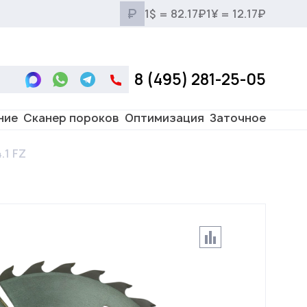
₽
1$ = 82.17₽
1¥ = 12.17₽
8 (495) 281-25-05
ние
Сканер пороков
Оптимизация
Заточное
.1 FZ