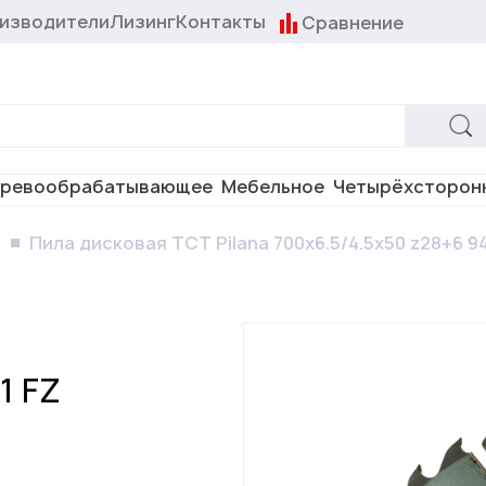
изводители
Лизинг
Контакты
Сравнение
ревообрабатывающее
Мебельное
Четырёхсторон
ы
Пила дисковая TCT Pilana 700x6.5/4.5x50 z28+6 94
a
1 FZ