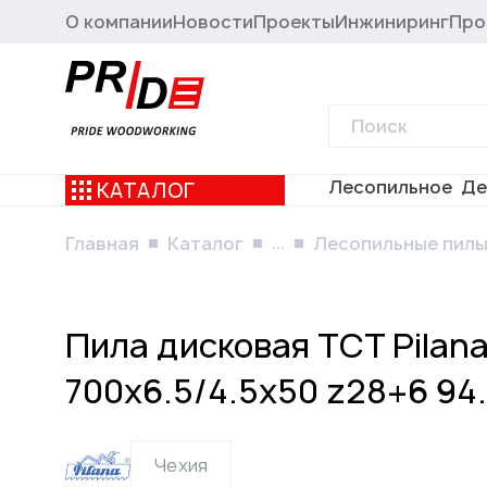
О компании
Новости
Проекты
Инжиниринг
Про
Лесопильное
Де
КАТАЛОГ
...
Главная
Каталог
Лесопильные пил
Пила дисковая TCT Pilan
700x6.5/4.5x50 z28+6 94.
Чехия