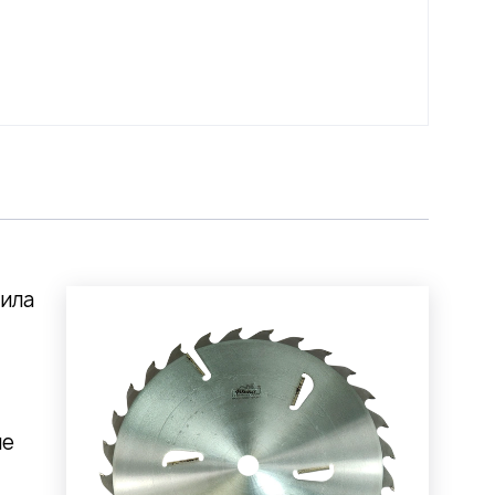
пила
ые