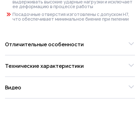
выдерживать высокие ударные нагрузки и исключает
ее деформацию в процессе работы
Посадочные отверстия изготовлены с допуском Н7,
что обеспечивает минимальное биение при пилении
Отличительные особенности
Дисковые пилы Pilana с твердосплавными
Технические характеристики
напайками предназначены для продольного
распила всех типов пород древесины любой
влажности.
Модель
Ø800x7.5/5.0x50
Видео
z24+8 94.1 FZ
Pilana
ОБЛАСТЬ ПРИМЕНЕНИЯ:
100115
Видео о товаре отсутствует
Применяются на многопильных станках - деление
Цена
лафета (двухкантного бруса) на обрезные
55 264 ₽
пиломатериалы (брус и доски) и горбыль.