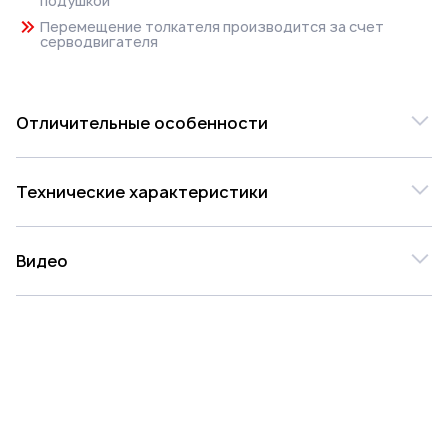
подушкой
Перемещение толкателя производится за счет
серводвигателя
Отличительные особенности
КАРТА ПОСТАВОК СТАНКОВ BJD
Технические характеристики
Модель
280HD
Видео
81868
Цена
Видео о товаре отсутствует
3 440 977 ₽
Общие характеристики