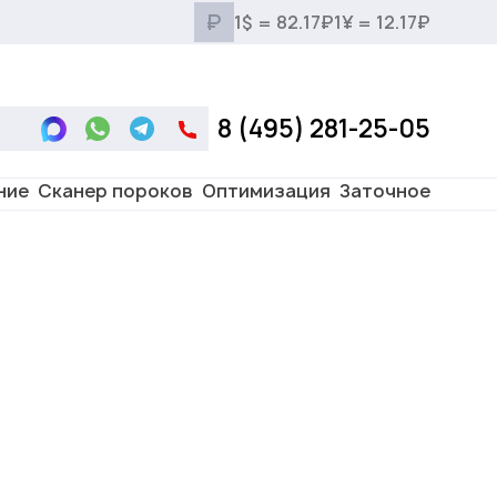
₽
1$ = 82.17₽
1¥ = 12.17₽
8 (495) 281-25-05
ние
Сканер пороков
Оптимизация
Заточное