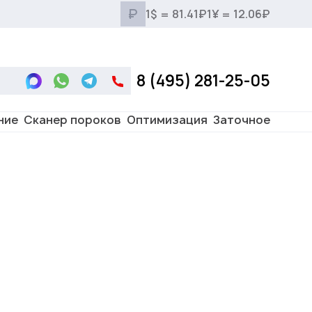
₽
1$ = 81.41₽
1¥ = 12.06₽
8 (495) 281-25-05
ние
Сканер пороков
Оптимизация
Заточное