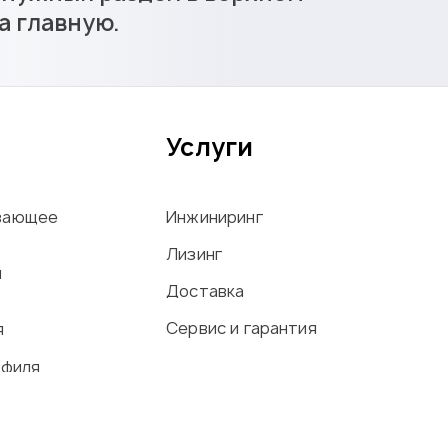
а главную.
Услуги
вающее
Инжиниринг
Лизинг
ы
Доставка
Сервис и гарантия
я
офиля