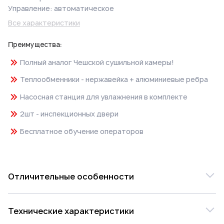
Управление: автоматическое
Все характеристики
Преимущества:
Полный аналог Чешской сушильной камеры!
Теплообменники - нержавейка + алюминиевые ребра
Насосная станция для увлажнения в комплекте
2шт - инспекционных двери
Бесплатное обучение операторов
Отличительные особенности
Сушильные камеры конвективного типа KADRUS –
Технические характеристики
предназначены для сушки сырых пиломатериалов